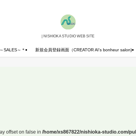
| NISHIOKA STUDIO WEB SITE
te ＊～SALES～＊
新規会員登録画面（CREATOR AI’s bonheur salon)
ay offset on false in
/home/xs867822/nishioka-studio.com/pub