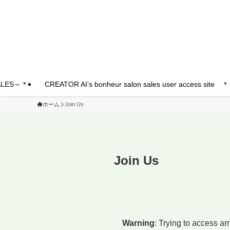
SALES～＊
CREATOR AI’s bonheur salon sales user access si
ホーム
Join Us
Join Us
Warning
: Trying to access arr