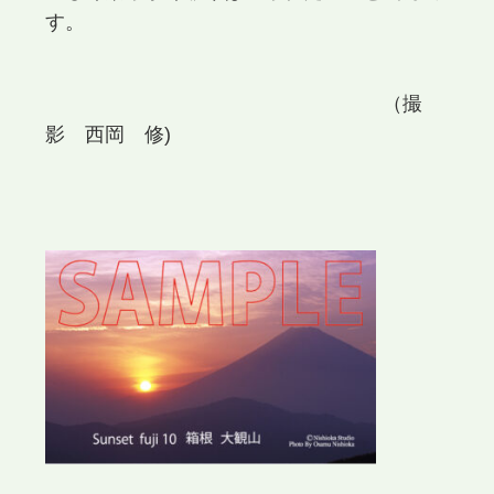
す。
（撮
影 西岡 修)