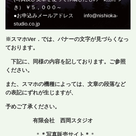
き） ￥５，０００～
●お申込みメールアドレス info@nishioka-
studio.co.jp
●こちらの商品は全て特定商取引法に基づいて
※スマホVer．では、バナーの文字が見づらくなっ
おります。
ております。
下記に、同様の内容を記しております。ご参照
《西岡 修プロフィール》
ください。
1970年日本写真家協会入会。
公益社団法人 日本写真家協会会員。
また、スマホの機種によっては、文章の段落など
山北観光写真コンクール審査委員長。
の表記にずれが生じますが、
松田町写真コンクール審査委員長。
自然や花・富士山などを撮り続けて50年の経歴
予めご了承ください。
を持ちます。
有限会社 西岡スタジオ
弊社代表取締役。
＊
＊写真販売サイト＊
＊