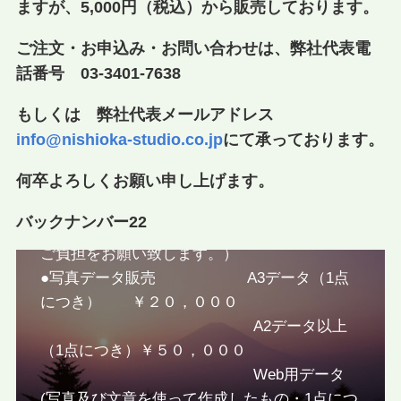
ますが、5,000円（税込）から販売しております。
有限会社 西岡スタジオが所有する写真の販売
サイトです。
ご注文・お申込み・お問い合わせは、弊社代表電
お申し込みはメールにて承ります。指定口座へ
話番号 03-3401-7638
のお振込みが確認出来次第、メールデータ添付
及び郵送にて販売いたします（お申し込みを頂
もしくは 弊社代表メールアドレス
いたメールあてに、指定口座番号等詳細をこち
info@nishioka-studio.co.jp
にて承っております。
らからお知らせいたします。）
何卒よろしくお願い申し上げます。
●オリジナルプリント（A4サイズのみ 額付
バックナンバー22
き） ￥１５，０００ （送料は別途
ご負担をお願い致します。）
●写真データ販売 A3データ（1点
につき） ￥２０，０００
A2データ以上
（1点につき）￥５０，０００
Web用データ
(写真及び文章を使って作成したもの・1点につ