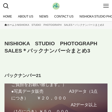
写真販売サイト
有限会社 西岡スタジオが所有する写真の販売
HOME
ABOUT US
NEWS
CONTACT US
NISHIOKA STUDIO P
サイトです。
ホーム
NISHIOKA STUDIO PHOTOGRAPH SALES＊バックナンバー☆まとめ3
お申し込みはメールにて承ります。指定口座へ
のお振込みが確認出来次第、メールデータ添付
NISHIOKA STUDIO PHOTOGRAPH
及び郵送にて販売いたします（お申し込みを頂
SALES＊バックナンバー☆まとめ3
いたメールあてに、指定口座番号等詳細をこち
らからお知らせいたします。）
●オリジナルプリント（A4サイズのみ 額付
バックナンバー21
き） ￥１５，０００ （送料は別途
ご負担をお願い致します。）
●写真データ販売 A3データ（1点
につき） ￥２０，０００
A2データ以上
（1点につき）￥５０，０００