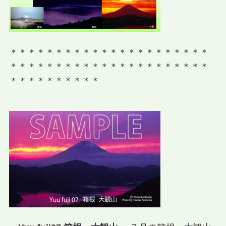
＊＊＊＊＊＊＊＊＊＊＊＊＊＊＊＊＊＊＊＊＊＊
＊＊＊＊＊＊＊＊＊＊＊＊＊＊＊＊＊＊＊＊＊＊
＊＊＊＊＊＊＊＊＊＊