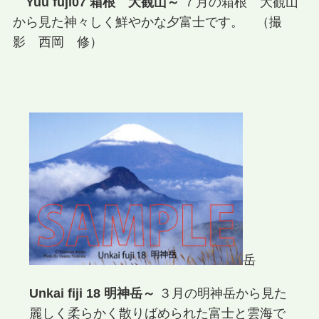
Yuu fuji07 箱根 大観山～
７月の箱根 大観山
から見た神々しく鮮やかな夕富士です。 （撮
影 西岡 修）
岳
Unkai fiji 18 明神岳～
３月の明神岳から見た
麗しく柔らかく散りばめられた富士と雲海で