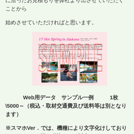
に沿ったお見積もりを弊社より出させていただく
ことから
始めさせていただければと思います。
Web用データ サンプル一例 1枚
\5000～（税込・取材交通費及び送料等は別となり
ます）
写真販売サイト
※スマホVer．では、機種により文字化けしており