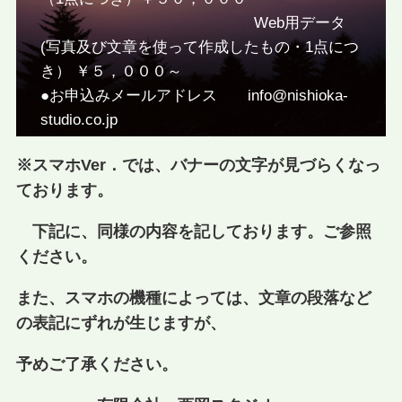
Web用データ
(写真及び文章を使って作成したもの・1点につ
き） ￥５，０００～
●お申込みメールアドレス info@nishioka-
studio.co.jp
●こちらの商品は全て特定商取引法に基づいて
※スマホVer．では、バナーの文字が見づらくなっ
おります。
ております。
下記に、同様の内容を記しております。ご参照
《西岡 修プロフィール》
ください。
1970年日本写真家協会入会。
公益社団法人 日本写真家協会会員。
また、スマホの機種によっては、文章の段落など
山北観光写真コンクール審査委員長。
の表記にずれが生じますが、
松田町写真コンクール審査委員長。
自然や花・富士山などを撮り続けて50年の経歴
予めご了承ください。
を持ちます。